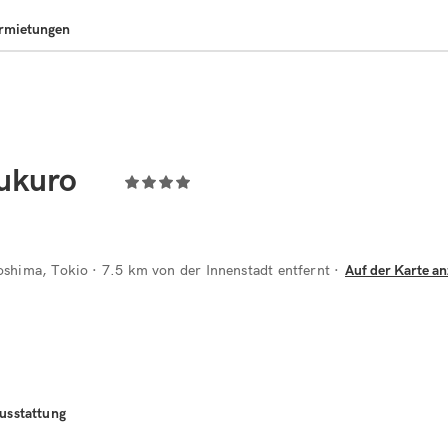
rmietungen
bukuro
oshima, Tokio
· 7.5 km von der Innenstadt entfernt
Auf der Karte a
usstattung