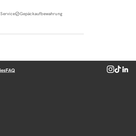
Service
Gepäckaufbewahrung
ies
FAQ