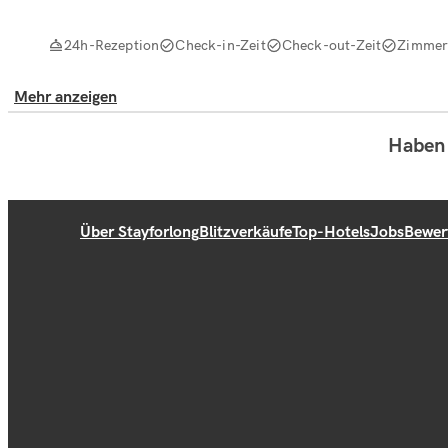
24h-Rezeption
Check-in-Zeit
Check-out-Zeit
Zimmer
Mehr anzeigen
Haben 
Über Stayforlong
Blitzverkäufe
Top-Hotels
Jobs
Bewer