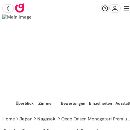
Überblick
Zimmer
Bewertungen
Einzelheiten
Ausstat
Home
Japan
Nagasaki
Oedo Onsen Monogatari Premium Nagasaki Hotel Seifu